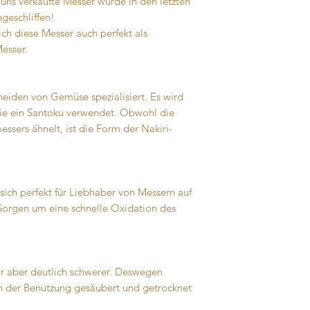
 uns verkaufte Messer wurde in den letzten
hgeschliffen!
ich diese Messer auch perfekt als
esser.
neiden von Gemüse spezialisiert. Es wird
ie ein Santoku verwendet. Obwohl die
sers ähnelt, ist die Form der Nakiri-
sich perfekt für Liebhaber von Messern auf
Sorgen um eine schnelle Oxidation des
für aber deutlich schwerer. Deswegen
ch der Benutzung gesäubert und getrocknet