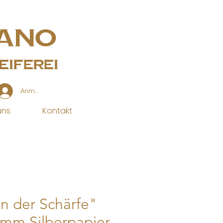
ano
iferei
Anmelden
uns
Kontakt
n der Schärfe"
5mm Silberpapier