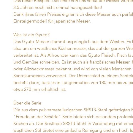
Das beste Beispiel: Das erste von uns verkaufte Messer wurde
3,5 Jahren noch nicht einmal nachgeschliffen!
Dank ihres fairen Preises eignen sich diese Messer auch perfek
Einsteigermodell für japanische Messer.
Was ist ein Gyuto?
Das Gyuto-Messer stammt ursprünglich aus dem Westen. Es h
also um ein westliches Küchenmesser, das auf der ganzen Wel
verbreitet ist. Als Allrounder kann das Gyuto Fleisch, Fisch (
und Gemüse schneiden. Es ist auch als französisches Messer,
oder Allzweckmesser bekannt und wird von vielen Menschen a
Santokumessers verwendet. Der Unterschied zu einem Santo
besteht darin, dass es in Längenmaßen von 180 mm bis zu e
etwa 270 mm erhältlich ist.
Über die Serie
Die aus dem pulvermetallurigschen SRS13-Stahl gefertigten 
"Freude an der Schärfe"-Serie bieten sich besonders professi
Köchen an. Der Rostfreie SRS13-Stahl in Verbindung mit eine
westlichen Stil bietet eine einfache Reinigung und ein hoch f