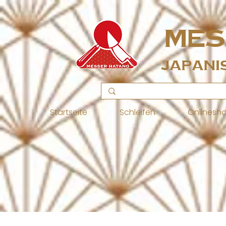
MES
Japani
Startseite
Schleifen
Onlinesh