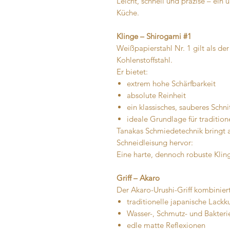
Leicht, schnell und präzise – ein 
Küche.
Klinge – Shirogami #1
Weißpapierstahl Nr. 1 gilt als der
Kohlenstoffstahl.
Er bietet:
extrem hohe Schärfbarkeit
absolute Reinheit
ein klassisches, sauberes Schni
ideale Grundlage für traditione
Tanakas Schmiedetechnik bringt 
Schneidleisung hervor:
Eine harte, dennoch robuste Klinge
Griff – Akaro
Der Akaro-Urushi-Griff kombiniert
traditionelle japanische Lackk
Wasser-, Schmutz- und Bakteri
edle matte Reflexionen