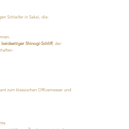
en Schleifer in Sakai, die:
önnen.
n
beidseitiger Shinogi-Schliff
, der:
haften
dant zum klassischen Officemesser und
tte