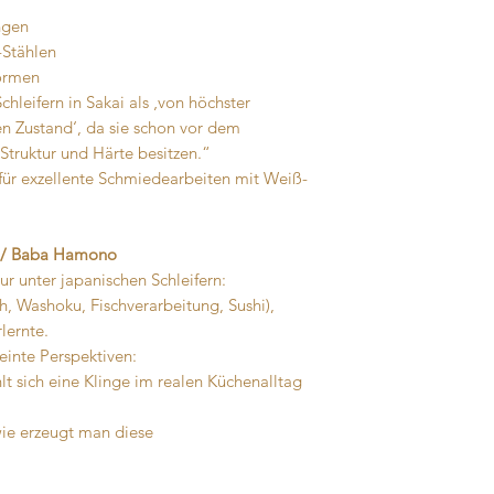
ngen
-Stählen
Formen
hleifern in Sakai als ‚von höchster
en Zustand‘, da sie schon vor dem
Struktur und Härte besitzen.“
für exzellente Schmiedearbeiten mit Weiß-
a / Baba Hamono
r unter japanischen Schleifern:
ch, Washoku, Fischverarbeitung, Sushi),
lernte.
reinte Perspektiven:
lt sich eine Klinge im realen Küchenalltag
ie erzeugt man diese