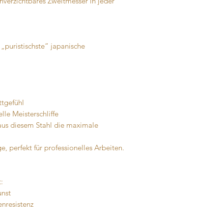
unverzichtbares Zweitmesser in jeder
 „puristischste“ japanische
ttgefühl
lle Meisterschliffe
aus diesem Stahl die maximale
, perfekt für professionelles Arbeiten.
:
unst
enresistenz