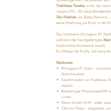
Yoshikazu Tanaka
, einer der ren
Japans (70+, 50 Jahre Berufserfa
Sho Nishida
von Baba Hamono – e
seine Erfahrung als Koch in die K
Der hochreine Shirogami #1 Stahl 
während der handgefertigte
Akar
funktionalen Kunstwerk macht.
Ein Messer für Profis, die keine
Merkmale
Shirogami #1 Stahl – maximale 
Stahlcharakter
Geschmiedet von Yoshikazu Ta
Japans
Beidseitiger Präzisionsschliff 
Linien
Akaro-Urushi-Griff – edel, wa
150 mm Petty – elegantes, uni