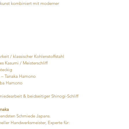
skunst kombiniert mit moderner
keit / klassischer Kohlenstoffstahl
s Kasumi / Meisterschliff
hteckig
a – Tanaka Hamono
Baba Hamono
iedearbeit & beidseitiger Shinogi-Schliff
anaka
utendsten Schmiede Japans.
oneller Handwerksmeister, Experte für: