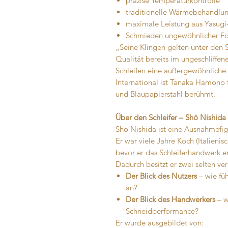
präzise Temperaturkontrolle
traditionelle Wärmebehandlu
maximale Leistung aus Yasugi
Schmieden ungewöhnlicher 
„Seine Klingen gelten unter den Sc
Qualität bereits im ungeschliffen
Schleifen eine außergewöhnliche 
International ist Tanaka Hamono 
und Blaupapierstahl berühmt.
Über den Schleifer – Shō Nishid
Shō Nishida ist eine Ausnahmefigu
Er war viele Jahre Koch (Italienis
bevor er das Schleiferhandwerk er
Dadurch besitzt er zwei selten ve
Der Blick des Nutzers
– wie füh
an?
Der Blick des Handwerkers
– w
Schneidperformance?
Er wurde ausgebildet von: