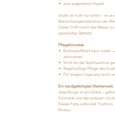
eine angenehme Haptik
Urushi ist nicht nur schön – es is
Beschichtungsmaterialien der Wel
Dieser Griff macht das Messer zu
japanischer Ästhetik.
Pflegehinweise
Kohlenstoffstahl kann rosten 
abtrocknen
Nicht für die Spülmaschine ge
Regelmäßige Pflege des Urushi-G
Für längere Lagerung leicht ei
Ein handgefertigtes Meisterwerk
Jede Klinge ist ein Unikat – gefo
Schmieds und den präzisen, koche
Dieses Petty verbindet Traditio
Niveau.