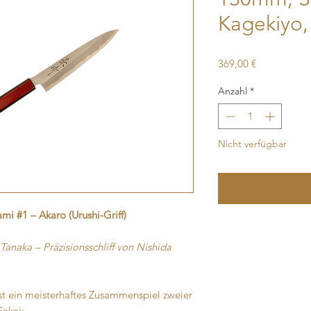
Kagekiyo,
Preis
369,00 €
Anzahl
*
Nicht verfügbar
Benachri
i #1 – Akaro (Urushi-Griff)
naka – Präzisionsschliff von Nishida
ist ein meisterhaftes Zusammenspiel zweier
akai: