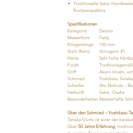
Traditionelle Sakai-Handwerk
Kochperspektive
Spezifikationen
Kategorie
Details
Messerform
Petty
Klingenlänge
150 mm
Stahl (Kern)
Shirogami #1
Härte
Sehr hohe Härtbar
Finish
Traditionsgemäße
Griff
Akaro-Urushi, ac
Schmied
Yoshikazu Tanak
Schleifer
Sho Nishida – 
Herkunft
Sakai, Osaka
Besonderheiten
Meisterhafte Schm
Über den Schmied – Yoshikazu T
Tanaka Giichi ist einer der bede
Über
50 Jahre Erfahrung
, traditi