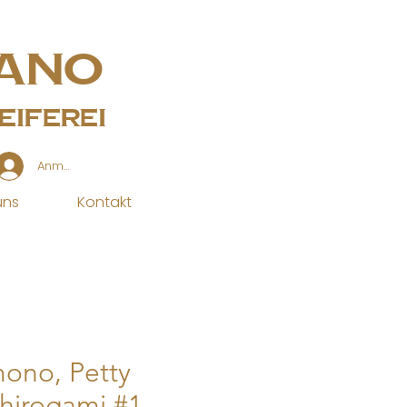
ano
iferei
Anmelden
uns
Kontakt
ono, Petty
hirogami #1,