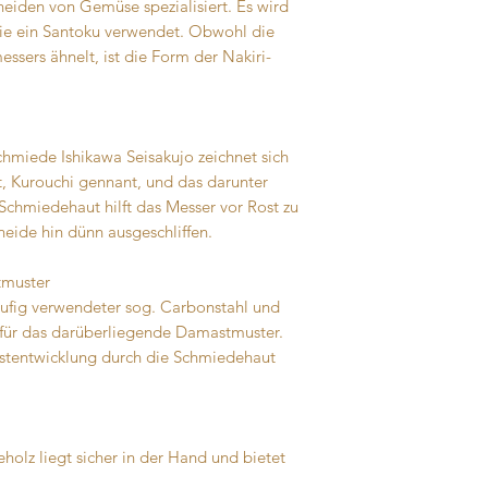
neiden von Gemüse spezialisiert. Es wird
ie ein Santoku verwendet. Obwohl die
sers ähnelt, ist die Form der Nakiri-
hmiede Ishikawa Seisakujo zeichnet sich
, Kurouchi gennant, und das darunter
chmiedehaut hilft das Messer vor Rost zu
neide hin dünn ausgeschliffen.
tmuster
äufig verwendeter sog. Carbonstahl und
lt für das darüberliegende Damastmuster.
ostentwicklung durch die Schmiedehaut
holz liegt sicher in der Hand und bietet