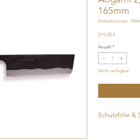
165mm
Artikelnummer: 1454
Preis
219,00 €
Anzahl
*
Nicht verfügbar
Benachri
Schutzfolie & 
Dieses Messer von K
der Oberfläche vers