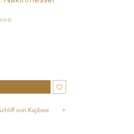
415135
chtigen lassen
Schliff von Kajibee
ajibee mit einer
Schutzfolie
auf
ehen.