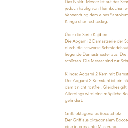
Das Nakiri-Messer ist auf das Sch
jedoch häufig von Heimköchen w
Verwendung dem eines Santokumes
Klinge eher rechteckig.
Über die Serie Kajibee
Die Aogami 2 Damastserie der Sc
durch die schwarze Schmiedehaut
liegende Damastmuster aus. Die S
schützen. Die Messer sind zur Sch
Klinge: Aogami 2 Kern mit Dams
Der Aogami 2 Kernstahl ist ein h
damit nicht rostfrei. Gleiches gi
Allerdings wird eine mögliche R
gelindert.
Griff: oktagonales Bocoteholz
Der Griff aus oktagonalem Bocote
eine interessante Maserung.