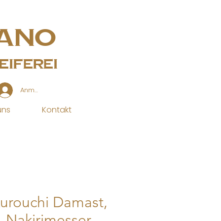
ano
iferei
Anmelden
uns
Kontakt
Kurouchi Damast,
 Nakirimesser