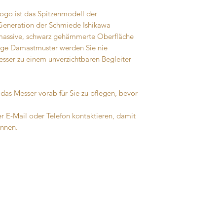
Die Folie kann selbs
verbleiben, während
ogo ist das Spitzenmodell der
Allerdings kann dies
 Generation der Schmiede Ishikawa
Lebensmitteln gerin
e massive, schwarz gehämmerte Oberfläche
Bei
Messer Hatano
b
ge Damastmuster werden Sie nie
Service zur Entfernu
sser zu einem unverzichtbaren Begleiter
Die Präzision der Sc
durch Kajibee ist ma
 das Messer vorab für Sie zu pflegen, bevor
Schneidlinie kann in
sein.
 E-Mail oder Telefon kontaktieren, damit
önnen.
Bei
Messer Hatano
b
kostenlose Services 
Nachschärfung v
wird vor der Ausl
Einmalige kosten
Service kann jed
werden, ohne zei
Für die oben genann
kontaktieren wir Ku