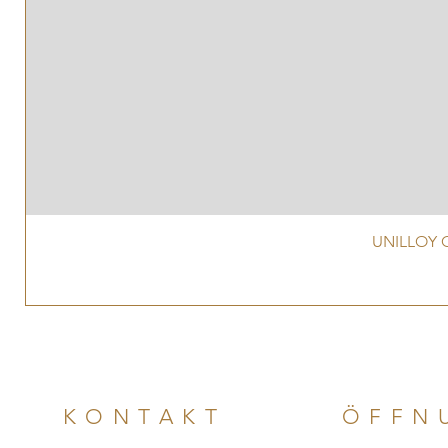
UNILLOY G
KONTAKT
ÖFFN