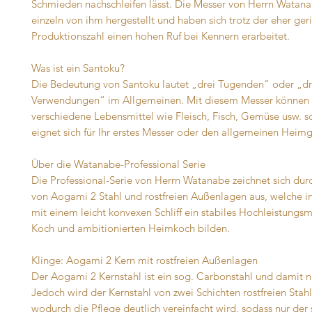
Schmieden nachschleifen lässt. Die Messer von Herrn Watan
einzeln von ihm hergestellt und haben sich trotz der eher ger
Produktionszahl einen hohen Ruf bei Kennern erarbeitet.
Was ist ein Santoku?
Die Bedeutung von Santoku lautet „drei Tugenden“ oder „dr
Verwendungen“ im Allgemeinen. Mit diesem Messer können 
verschiedene Lebensmittel wie Fleisch, Fisch, Gemüse usw. s
eignet sich für Ihr erstes Messer oder den allgemeinen Heim
Über die Watanabe-Professional Serie
Die Professional-Serie von Herrn Watanabe zeichnet sich dur
von Aogami 2 Stahl und rostfreien Außenlagen aus, welche i
mit einem leicht konvexen Schliff ein stabiles Hochleistungsm
Koch und ambitionierten Heimkoch bilden.
Klinge: Aogami 2 Kern mit rostfreien Außenlagen
Der Aogami 2 Kernstahl ist ein sog. Carbonstahl und damit nic
Jedoch wird der Kernstahl von zwei Schichten rostfreien Stah
wodurch die Pflege deutlich vereinfacht wird, sodass nur der